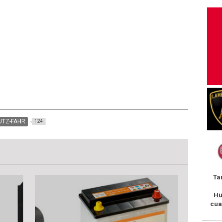
UTZ-FAHR
124
Ta
Hü
cua