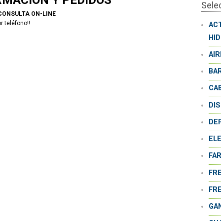
Sele
CONSULTA ON-LINE
r teléfono!!
AC
HI
AI
BA
CA
DI
DE
EL
FA
FR
FR
GA