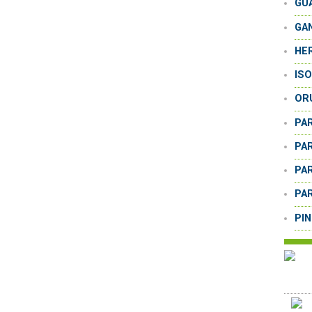
GU
GA
HE
IS
OR
PA
PA
PA
PA
PI