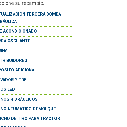
ccione su recambio...
TUALIZACIÓN TERCERA BOMBA
DRÁULICA
RE ACONDICIONADO
RRA OSCILANTE
BINA
STRIBUIDORES
PÓSITO ADICIONAL
EVADOR Y TDF
ROS LED
ENOS HIDRÁULICOS
ENO NEUMÁTICO REMOLQUE
NCHO DE TIRO PARA TRACTOR