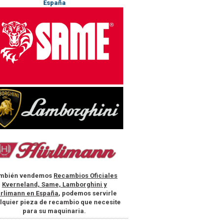
mbién vendemos
Recambios Oficiales
Kverneland, Same, Lamborghini y
rlimann en España
, podemos servirle
lquier pieza de recambio que necesite
para su maquinaria.