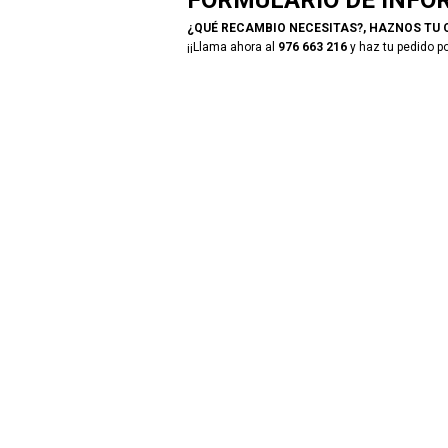
¿QUÉ RECAMBIO NECESITAS?, HAZNOS TU 
¡¡Llama ahora al
976 663 216
y haz tu pedido po