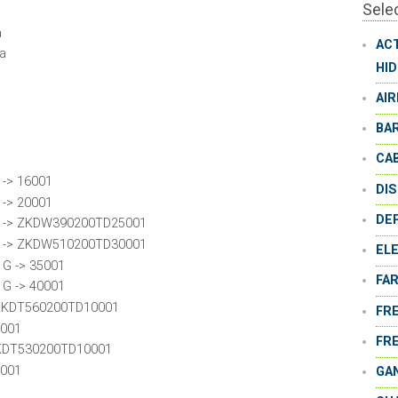
Sele
a
AC
da
HI
AI
BA
CA
 -> 16001
DI
 -> 20001
DE
0 -> ZKDW390200TD25001
0 -> ZKDW510200TD30001
EL
 G -> 35001
FA
 G -> 40001
 ZKDT560200TD10001
FR
0001
FR
ZKDT530200TD10001
0001
GA