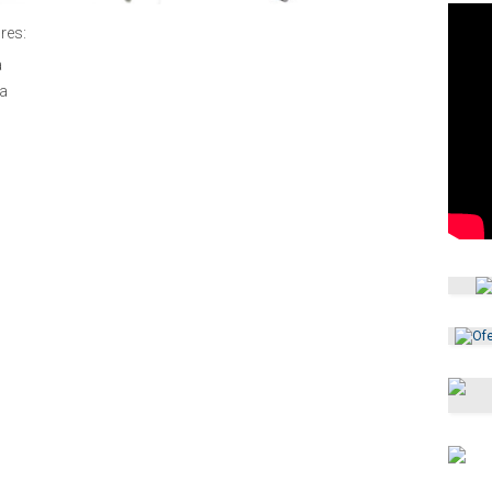
res:
a
da