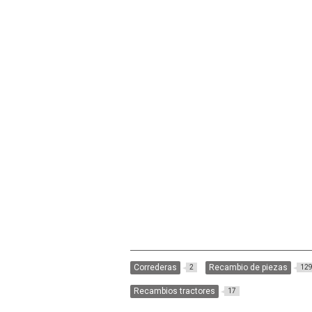
Correderas
Recambio de piezas
2
12
Recambios tractores
17