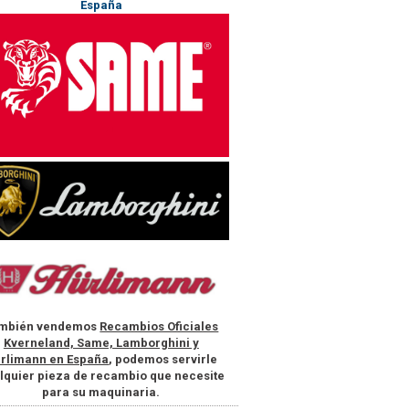
mbién vendemos
Recambios Oficiales
Kverneland, Same, Lamborghini y
rlimann en España
, podemos servirle
lquier pieza de recambio que necesite
para su maquinaria.