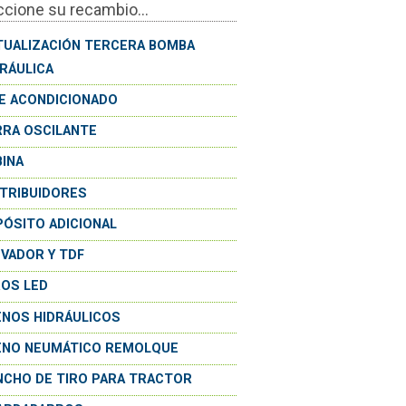
ccione su recambio...
TUALIZACIÓN TERCERA BOMBA
DRÁULICA
RE ACONDICIONADO
RRA OSCILANTE
BINA
STRIBUIDORES
PÓSITO ADICIONAL
EVADOR Y TDF
ROS LED
ENOS HIDRÁULICOS
ENO NEUMÁTICO REMOLQUE
NCHO DE TIRO PARA TRACTOR