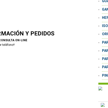
GU
GA
HE
IS
RMACIÓN Y PEDIDOS
OR
CONSULTA ON-LINE
PA
r teléfono!!
PA
PA
PA
PI