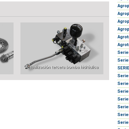
Agrop
Agrop
Agrop
Agrop
Agrot
Agrot
Serie
Serie
Actualización tercera bomba hidráulica
SERIE
Serie
Serie
Serie
Serie
Serie
Serie
Serie