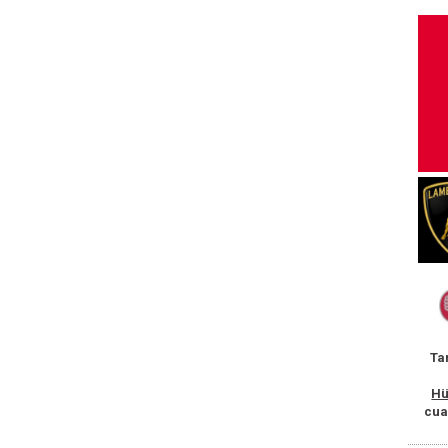
Ta
Hü
cua