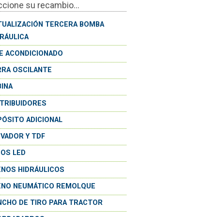
ccione su recambio...
TUALIZACIÓN TERCERA BOMBA
DRÁULICA
RE ACONDICIONADO
RRA OSCILANTE
BINA
STRIBUIDORES
PÓSITO ADICIONAL
EVADOR Y TDF
ROS LED
ENOS HIDRÁULICOS
ENO NEUMÁTICO REMOLQUE
NCHO DE TIRO PARA TRACTOR