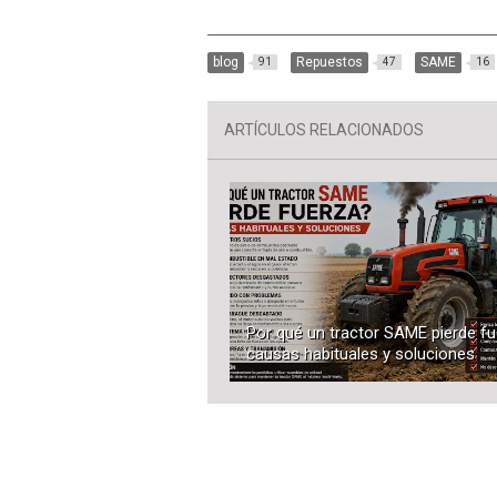
blog
Repuestos
SAME
91
47
16
ARTÍCULOS RELACIONADOS
Por qué un tractor SAME pierde fu
causas habituales y soluciones