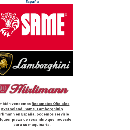
mbién vendemos
Recambios Oficiales
Kverneland, Same, Lamborghini y
rlimann en España
, podemos servirle
lquier pieza de recambio que necesite
para su maquinaria.