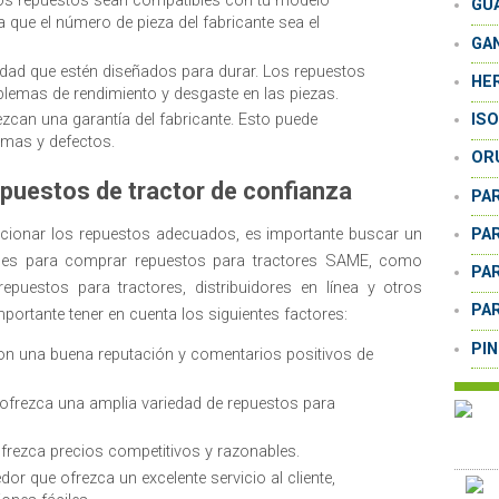
los repuestos sean compatibles con tu modelo
GU
a que el número de pieza del fabricante sea el
GA
lidad que estén diseñados para durar. Los repuestos
HE
lemas de rendimiento y desgaste en las piezas.
IS
zcan una garantía del fabricante. Esto puede
emas y defectos.
OR
epuestos de tractor de confianza
PA
eccionar los repuestos adecuados, es importante buscar un
PA
ones para comprar repuestos para tractores SAME, como
PA
repuestos para tractores, distribuidores en línea y otros
PA
mportante tener en cuenta los siguientes factores:
PI
on una buena reputación y comentarios positivos de
ofrezca una amplia variedad de repuestos para
frezca precios competitivos y razonables.
dor que ofrezca un excelente servicio al cliente,