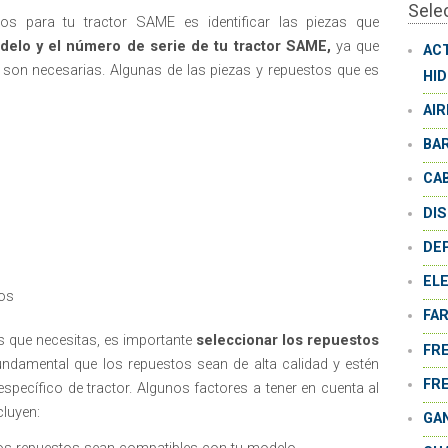
Sele
os para tu tractor SAME es identificar las piezas que
delo y el número de serie de tu tractor SAME,
ya que
AC
 son necesarias. Algunas de las piezas y repuestos que es
HI
AI
BA
CA
DI
DE
EL
os
FA
as que necesitas, es importante
seleccionar los repuestos
FR
ndamental que los repuestos sean de alta calidad y estén
FR
specífico de tractor. Algunos factores a tener en cuenta al
luyen:
GA