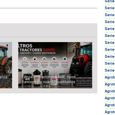
Serie
Serie
Serie
Serie
Serie
Serie
Serie
Serie
Serie
Serie
Serie
erza:
Filtros en tractores SAME: tipos,
Agrot
funciones y cuándo sustituirlos
Agrot
Agrot
Agro
Agrot
Agrot