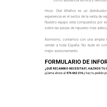
como asistencia técnica y devoluci
Hnos. Otal Añaños es un distribuid
experiencia en el sector de la venta de 
Nuestro equipo está compuestos por esp
sobre las piezas de repuesto más adecu
Asimismo, contamos con una amplia re
vender a toda España. No dude en cons
mejor asesoramiento.
FORMULARIO DE INFO
¿QUÉ RECAMBIO NECESITAS?, HAZNOS TU 
¡¡Llama ahora al
976 663 216
y haz tu pedido po